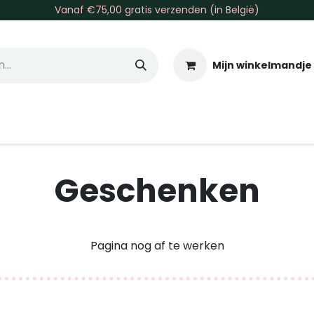
Vanaf €75,00 gratis verzenden (in België)
Mijn winkelmandje
allen & Co
Basis & Tools
Inkt & Verf
Varia
Gr
Geschenken
Pagina nog af te werken