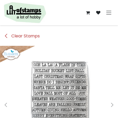
Overslaan naar inhoud
Clear Stamps