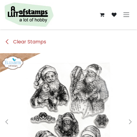
Overslaan naar inhoud
Clear Stamps