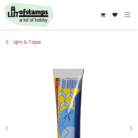
Overslaan naar inhoud
Lijm & Tape