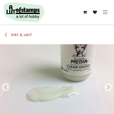
Overslaan naar inhoud
Inkt & verf