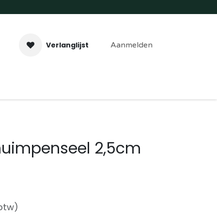
Verlanglijst
Aanmelden
aveer- & Laserwerk
Workshops
Contact
huimpenseel 2,5cm
 btw)