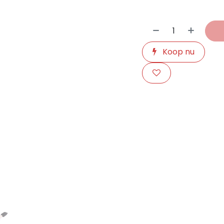
Koop nu
​