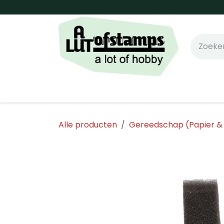
Overslaan naar inhoud
Home
Shop online!
Stempels
Snijm
Alle producten
Gereedschap (Papier &