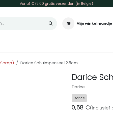
Vanaf €75,00 gratis verzenden (in België)
Mijn winkelmandje
allen & Co
Basis & Tools
Inkt & Verf
Varia
Gr
 Scrap)
Darice Schuimpenseel 2,5cm
Darice Sc
Darice
Darice
0,58
€
(Inclusief