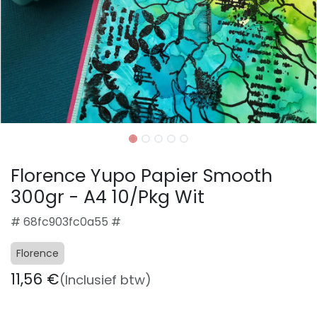
Florence Yupo Papier Smooth
300gr - A4 10/Pkg Wit
# 68fc903fc0a55 #
Florence
11,56
€
(Inclusief btw)