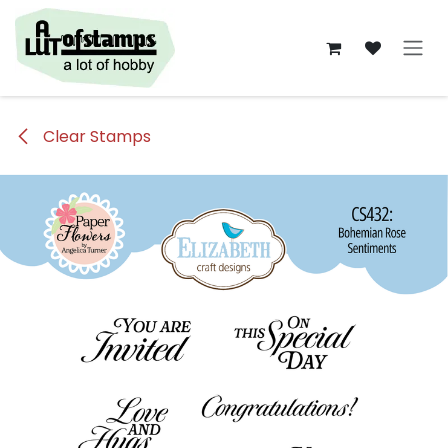
Overslaan naar inhoud
Clear Stamps