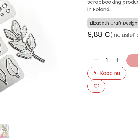
scrapbooking produc
in Poland.
Elizabeth Craft Design
9,88
€
(Inclusief
Koop nu
​