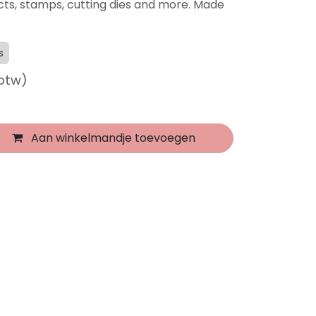
ts, stamps, cutting dies and more. Made
s
 btw)
Aan winkelmandje toevoegen