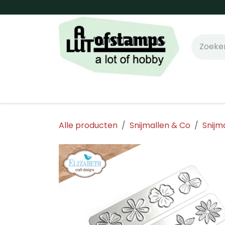
Overslaan naar inhoud
Home
Shop online!
Stempels
Snijm
Alle producten
Snijmallen & Co
Snijm