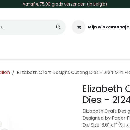
Vanaf €75,00 gratis verzenden (in België)
Mijn winkelmandje
allen & Co
Basis & Tools
Inkt & Verf
Varia
Gr
allen
Elizabeth Craft Designs Cutting Dies - 2124 Mini Fl
Elizabeth 
Dies - 2124
Elizabeth Craft Desig
Designed by Paper F
Die Size: 3.6" x 1" (9.