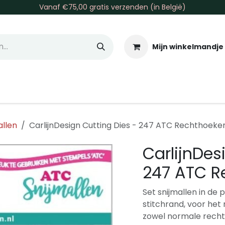
Vanaf €75,00 gratis verzenden (in België)
Mijn winkelmandje
allen & Co
Basis & Tools
Inkt & Verf
Varia
Gr
allen
CarlijnDesign Cutting Dies - 247 ATC Rechthoeken
CarlijnDes
247 ATC R
Set snijmallen in d
stitchrand, voor he
zowel normale recht