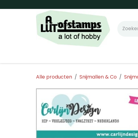
Overslaan naar inhoud
Home
Shop online!
Stempels
Snijm
Alle producten
Snijmallen & Co
Snijm