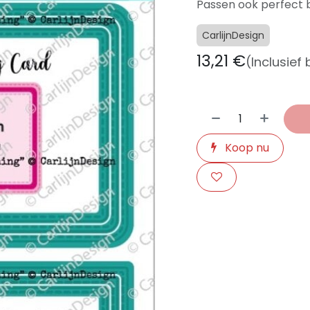
Passen ook perfect bi
CarlijnDesign
13,21
€
(Inclusief
Koop nu
​