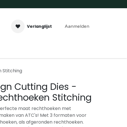
Verlanglijst
Aanmelden
aveer- & Laserwerk
Workshops
Contact
 Stitching
ign Cutting Dies -
echthoeken Stitching
e perfecte maat rechthoeken met
t maken van ATC's! Met 3 formaten voor
hoeken, als afgeronden rechthoeken.