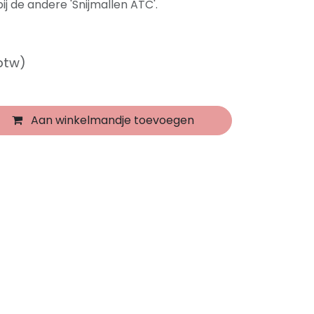
j de andere 'Snijmallen ATC'.
 btw)
Aan winkelmandje toevoegen