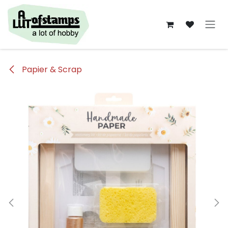
Overslaan naar inhoud
Papier & Scrap