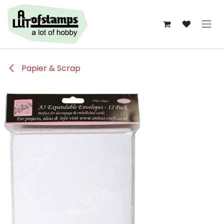
Overslaan naar inhoud
Papier & Scrap