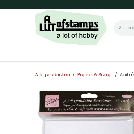
Overslaan naar inhoud
Home
Shop online!
Stempels
Snijm
Alle producten
Papier & Scrap
Anita