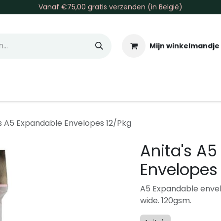
Vanaf €75,00 gratis verzenden (in België)
Mijn winkelmandje
allen & Co
Basis & Tools
Inkt & Verf
Varia
Gr
's A5 Expandable Envelopes 12/Pkg
Anita's A
Envelopes
A5 Expandable envel
wide. 120gsm.