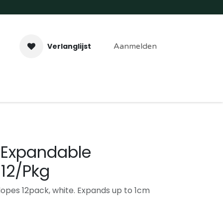
Verlanglijst
Aanmelden
aveer- & Laserwerk
Workshops
Contact
5 Expandable
 12/Pkg
opes 12pack, white. Expands up to 1cm