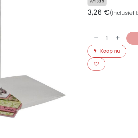
Anita's
3,26
€
(Inclusief
Koop nu
​