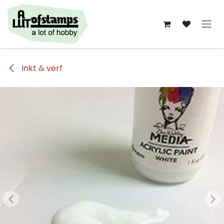
Overslaan naar inhoud
Inkt & verf