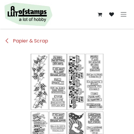
Overslaan naar inhoud
Papier & Scrap