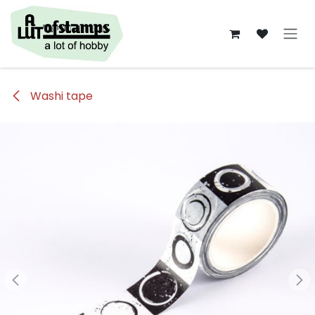
Overslaan naar inhoud
Washi tape