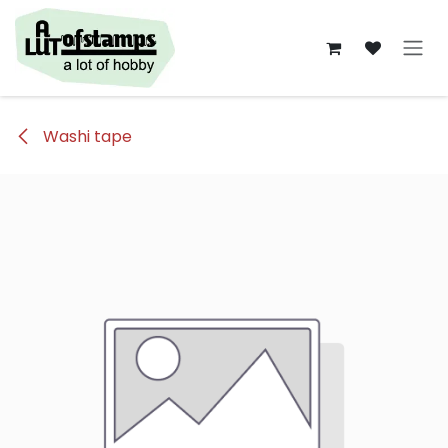
Overslaan naar inhoud
Washi tape