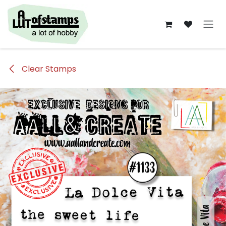
Overslaan naar inhoud
Clear Stamps