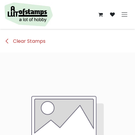
Overslaan naar inhoud
Clear Stamps