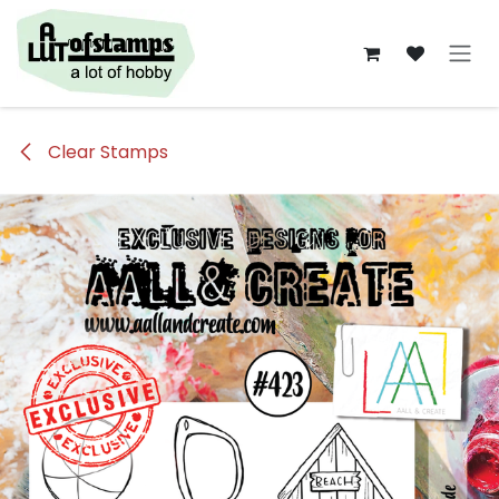
Overslaan naar inhoud
Clear Stamps