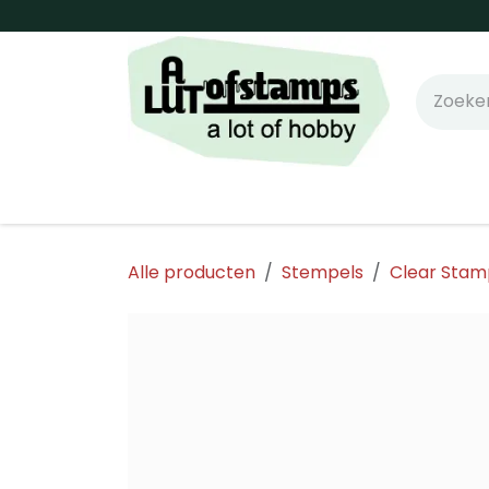
Overslaan naar inhoud
Home
Shop online!
Stempels
Snijm
Alle producten
Stempels
Clear Stam