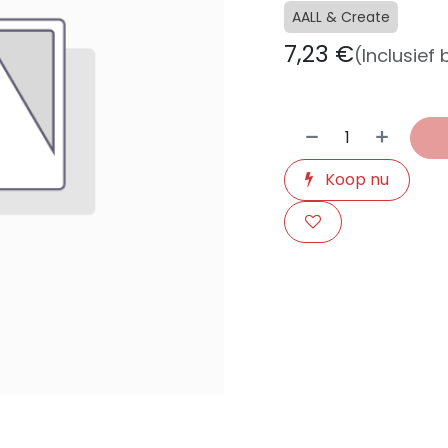
AALL & Create
7,23
€
(Inclusief
Koop nu
​