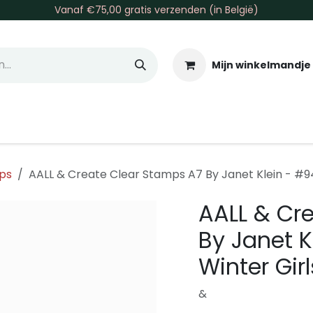
Vanaf €75,00 gratis verzenden (in België)
Mijn winkelmandje
allen & Co
Basis & Tools
Inkt & Verf
Varia
Gr
ps
AALL & Create Clear Stamps A7 By Janet Klein - #9
AALL & Cr
By Janet K
Winter Girl
&