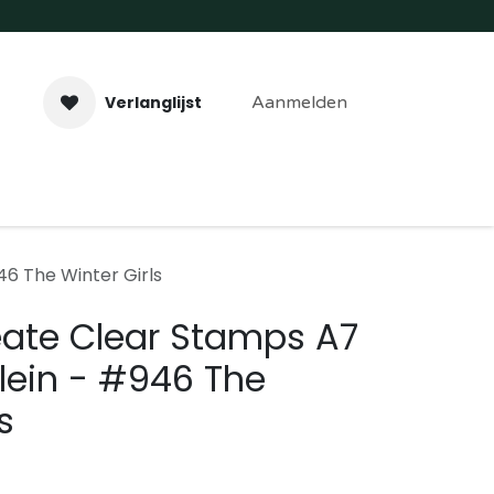
Verlanglijst
Aanmelden
aveer- & Laserwerk
Workshops
Contact
46 The Winter Girls
eate Clear Stamps A7
lein - #946 The
s