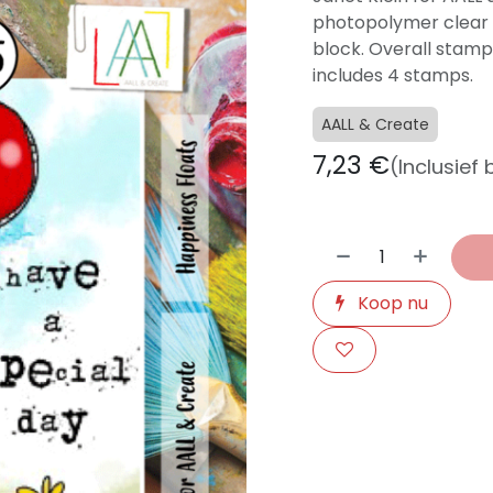
photopolymer clear 
block. Overall stamp
includes 4 stamps.
AALL & Create
7,23
€
(Inclusief
Koop nu
​