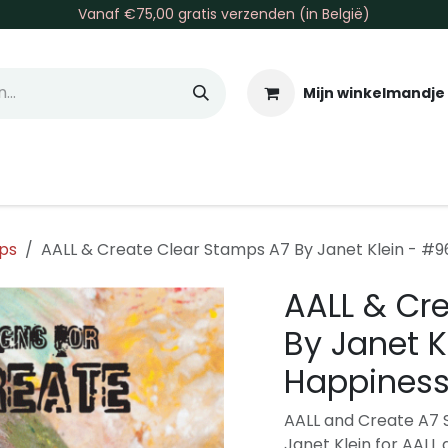
Vanaf €75,00 gratis verzenden (in België)
Mijn winkelmandje
allen & Co
Basis & Tools
Inkt & Verf
Varia
Gr
ps
AALL & Create Clear Stamps A7 By Janet Klein - #9
AALL & Cr
By Janet K
Happiness
AALL and Create A7 S
Janet Klein for AALL