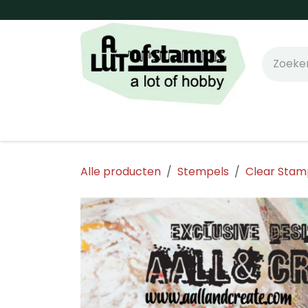
Overslaan naar inhoud
Home
Shop online!
Stempels
Snijm
Alle producten
Stempels
Clear Stam