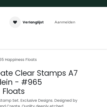
Verlanglijst
Aanmelden
aveer- & Laserwerk
Workshops
Contact
65 Happiness Floats
eate Clear Stamps A7
lein - #965
 Floats
tamp Set. Exclusive Designs. Designed by
 and Create. Quality deeply etched