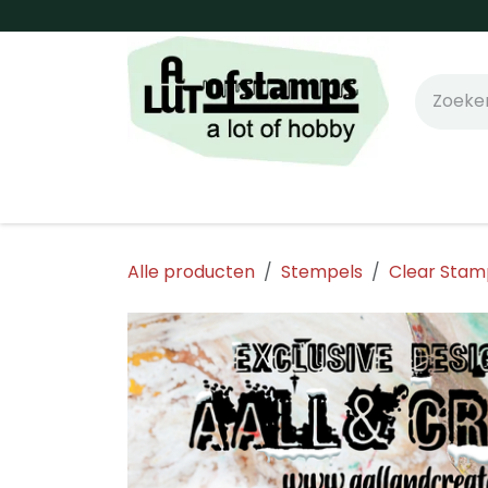
Overslaan naar inhoud
Home
Shop online!
Stempels
Snijm
Alle producten
Stempels
Clear Stam