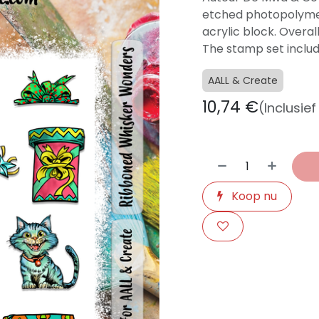
etched photopolymer
acrylic block. Overal
The stamp set includ
AALL & Create
10,74
€
(Inclusie
Koop nu
​