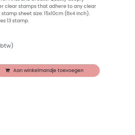
 clear stamps that adhere to any clear
l stamp sheet size: 15x10cm (6x4 inch).
es 13 stamp.
f btw)
Aan winkelmandje toevoegen