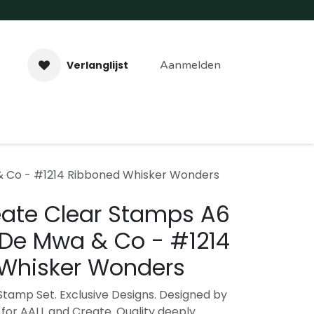
Verlanglijst
Aanmelden
aveer- & Laserwerk
Workshops
Contact
& Co - #1214 Ribboned Whisker Wonders
eate Clear Stamps A6
 De Mwa & Co - #1214
Whisker Wonders
tamp Set. Exclusive Designs. Designed by
for AALL and Create. Quality deeply