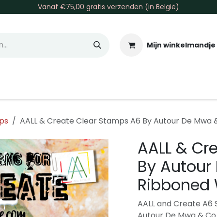
Vanaf €75,00 gratis verzenden (in België)
Mijn winkelmandje
allen & Co
Basis & Tools
Inkt & Verf
Varia
Gr
ps
AALL & Create Clear Stamps A6 By Autour De Mwa 
AALL & Cr
By Autour
Ribboned 
AALL and Create A6 S
Autour De Mwa & Co 