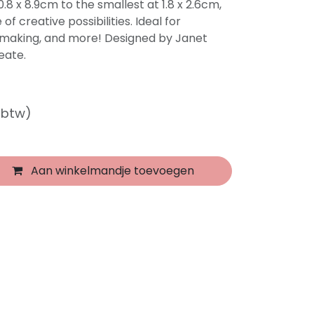
0.8 x 8.9cm to the smallest at 1.8 x 2.6cm,
of creative possibilities. Ideal for
making, and more! Designed by Janet
eate.
f btw)
Aan winkelmandje toevoegen