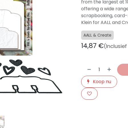
from the largest at 1
offering a wide range 
scrapbooking, card-
Klein for AALL and Cr
AALL & Create
14,87
€
(Inclusie
Koop nu
​