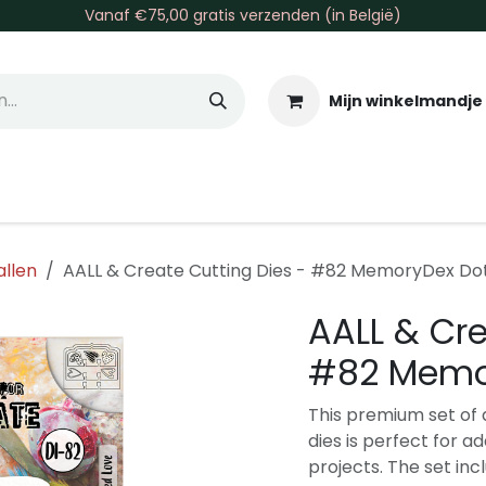
Vanaf €75,00 gratis verzenden (in België)
Mijn winkelmandje
allen & Co
Basis & Tools
Inkt & Verf
Varia
Gr
allen
AALL & Create Cutting Dies - #82 MemoryDex Do
AALL & Cre
#82 Memor
This premium set of
dies is perfect for a
projects. The set incl