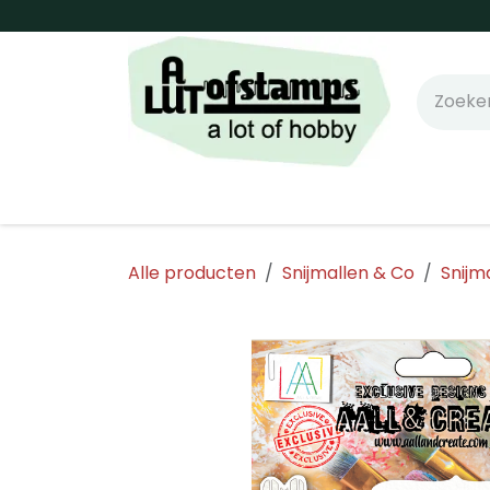
Overslaan naar inhoud
Home
Shop online!
Stempels
Snijm
Alle producten
Snijmallen & Co
Snijm