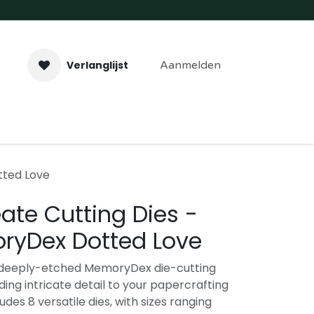
Verlanglijst
Aanmelden
aveer- & Laserwerk
Workshops
Contact
tted Love
ate Cutting Dies -
yDex Dotted Love
 deeply-etched MemoryDex die-cutting
dding intricate detail to your papercrafting
udes 8 versatile dies, with sizes ranging