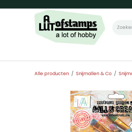
Overslaan naar inhoud
Home
Shop online!
Stempels
Snijm
Alle producten
Snijmallen & Co
Snijm