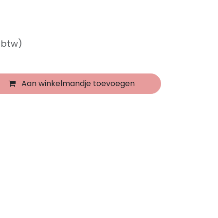
f btw)
Aan winkelmandje toevoegen