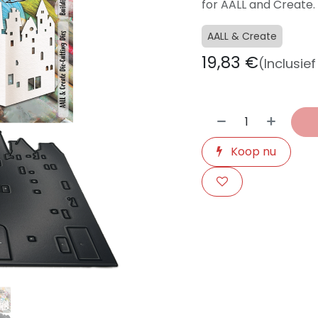
for AALL and Create.
AALL & Create
19,83
€
(Inclusie
Koop nu
​