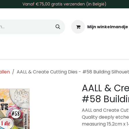
Vanaf €75,00 gratis verzenden (in België)
Mijn winkelmandje
allen & Co
Basis & Tools
Inkt & Verf
Varia
Gr
allen
AALL & Create Cutting Dies - #58 Building Silhoue
AALL & Cre
#58 Buildi
AALL and Create Cutti
Quality deeply etched
measuring 15.2cm x 