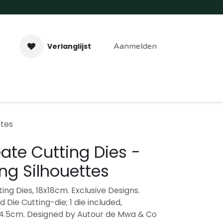
Verlanglijst
Aanmelden
aveer- & Laserwerk
Workshops
Contact
ttes
ate Cutting Dies -
ng Silhouettes
ng Dies, 18x18cm. Exclusive Designs.
 Die Cutting-die; 1 die included,
14.5cm. Designed by Autour de Mwa & Co