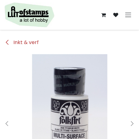
Overslaan naar inhoud
Inkt & verf