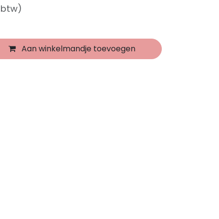
f btw)
Aan winkelmandje toevoegen