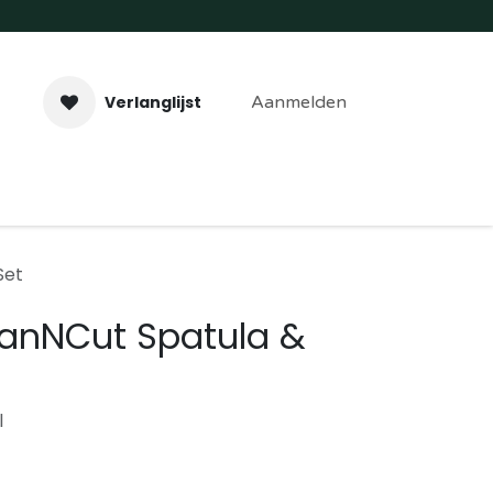
Verlanglijst
Aanmelden
aveer- & Laserwerk
Workshops
Contact
Set
canNCut Spatula &
l