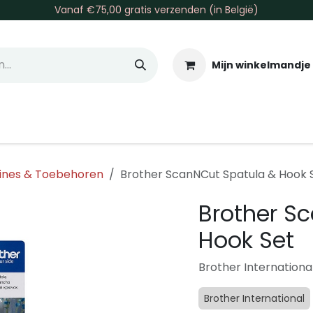
Vanaf €75,00 gratis verzenden (in België)
Mijn winkelmandje
allen & Co
Basis & Tools
Inkt & Verf
Varia
Gr
ines & Toebehoren
Brother ScanNCut Spatula & Hook 
Brother S
Hook Set
Brother Internationa
Brother International