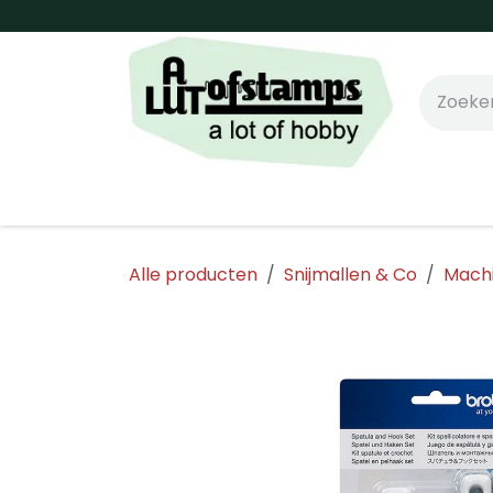
Overslaan naar inhoud
Home
Shop online!
Stempels
Snijm
Alle producten
Snijmallen & Co
Mach