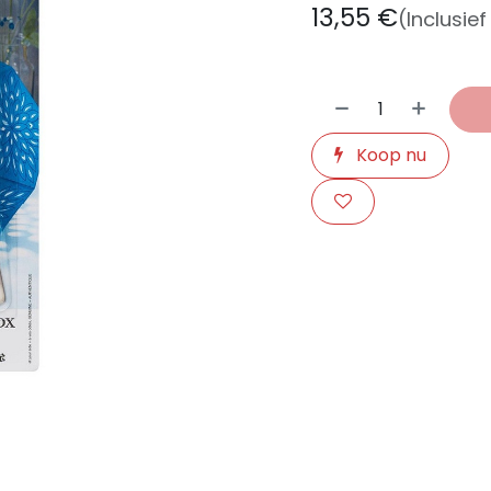
13,55
€
(Inclusie
Koop nu
​