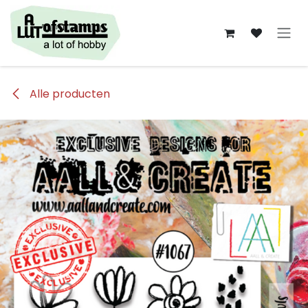
Overslaan naar inhoud
Alle producten