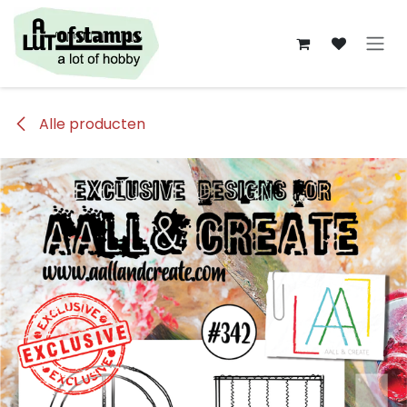
Overslaan naar inhoud
Alle producten