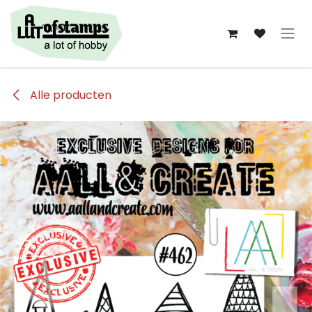
Overslaan naar inhoud
Alle producten