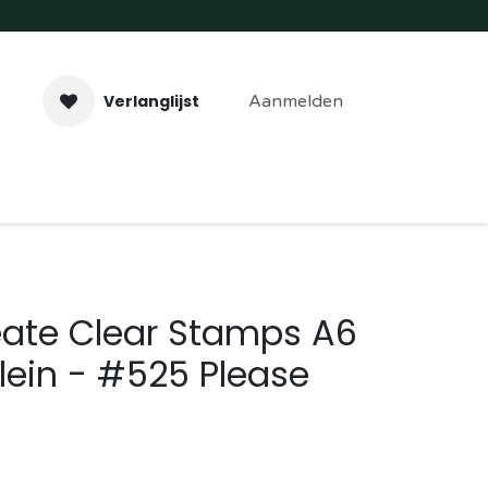
Verlanglijst
Aanmelden
aveer- & Laserwerk
Workshops
Contact
eate Clear Stamps A6
lein - #525 Please