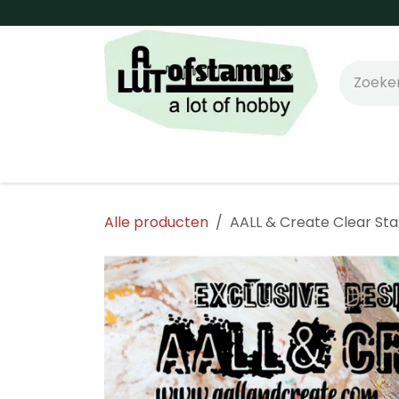
Overslaan naar inhoud
Home
Shop online!
Stempels
Snijm
Alle producten
AALL & Create Clear Sta