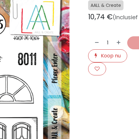
AALL & Create
10,74
€
(Inclusie
Koop nu
​