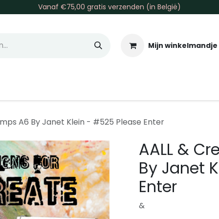
Vanaf €75,00 gratis verzenden (in België)
Mijn winkelmandje
allen & Co
Basis & Tools
Inkt & Verf
Varia
Gr
mps A6 By Janet Klein - #525 Please Enter
AALL & Cr
By Janet K
Enter
&