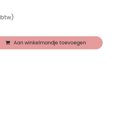
f btw)
Aan winkelmandje toevoegen