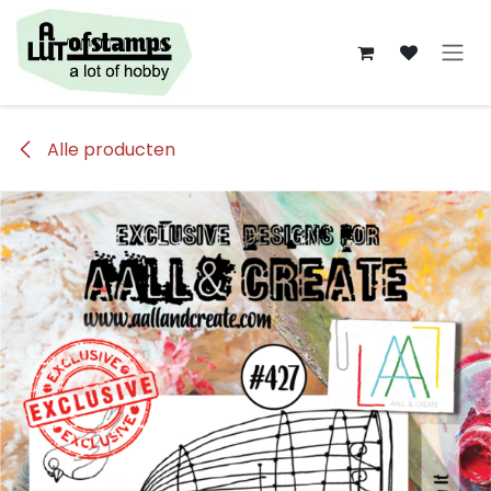
Overslaan naar inhoud
Alle producten