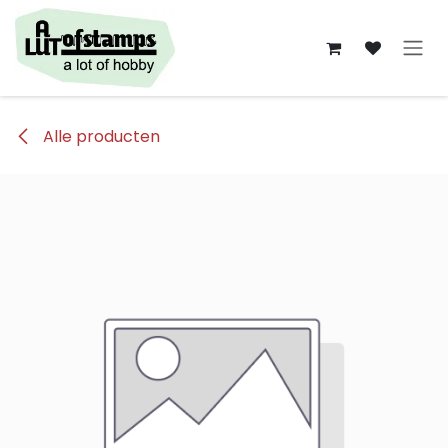
Overslaan naar inhoud
Alle producten