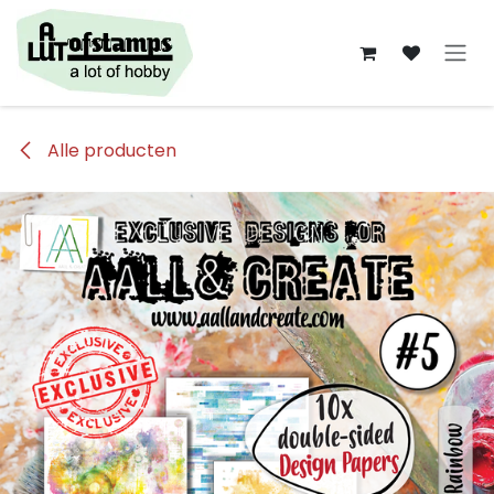
Overslaan naar inhoud
Alle producten