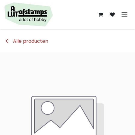
Overslaan naar inhoud
Alle producten