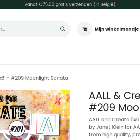
Vanaf €75,00 gratis verzenden (in België)
Mijn winkelmandje
allen & Co
Basis & Tools
Inkt & Verf
Varia
Gr
'x6' - #209 Moonlight Sonata
AALL & Crea
#209 Moon
AALL and Create 6x6 
by Janet Klein for A
from high quality, pr