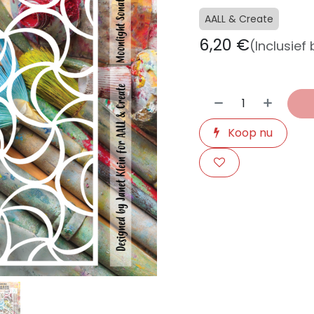
AALL & Create
6,20
€
(Inclusief
Koop nu
​