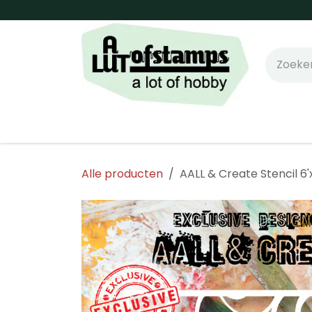
Overslaan naar inhoud
Home
Shop online!
Stempels
Snijm
Alle producten
AALL & Create Stencil 6