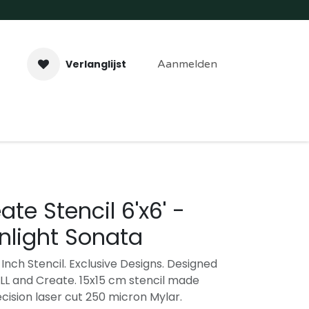
Verlanglijst
Aanmelden
aveer- & Laserwerk
Workshops
Contact
te Stencil 6'x6' -
light Sonata
Inch Stencil. Exclusive Designs. Designed
ALL and Create. 15x15 cm stencil made
ecision laser cut 250 micron Mylar.