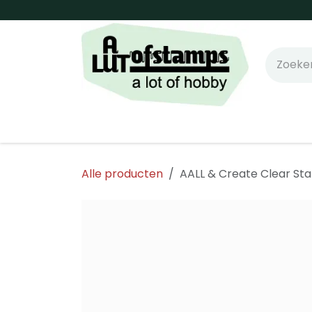
Overslaan naar inhoud
Home
Shop online!
Stempels
Snijm
Alle producten
AALL & Create Clear St