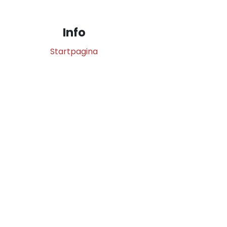
Info
Startpagina
Contact
0
Over ons
Betaalmethoden
g
Leveren en
026
verzenden
Retourneren
Klachtenbehandeling
Algemene
voorwaarden
Privacybeleid