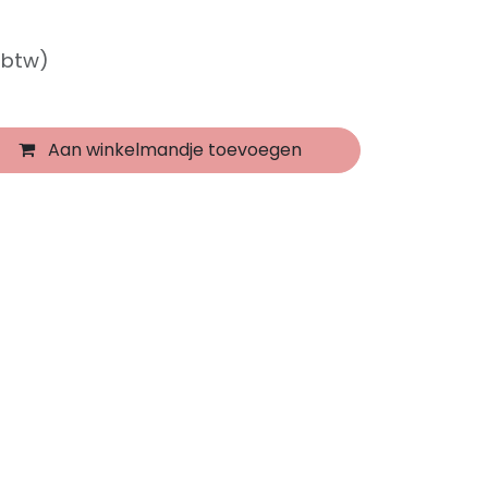
f btw)
Aan winkelmandje toevoegen