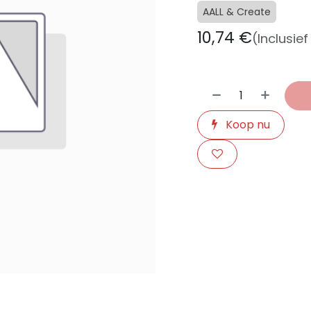
AALL & Create
10,74
€
(Inclusie
Koop nu
​