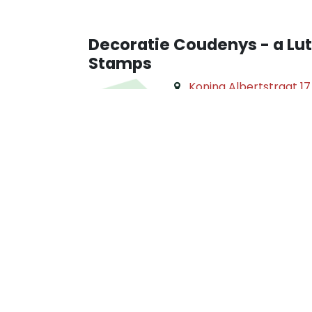
Decoratie Coudenys - a Lut
Stamps
Koning Albertstraat 17
8210 Veldegem (BE)
Op 20min rijden van Bru
Gratis parkeren voor de d
decoratiecoudenys@gmail.co
​
+32 475 46 34 23 (Aagje)
+32 473 28 16 01 (Lut)
​
KBC: BE57 7380 1070 0435
​ BTW: BE 0862 237 057