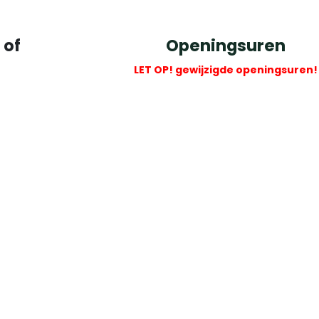
 of
Openingsuren
LET OP! gewijzigde openingsuren!
Dinsdag tem vrijdag: 13u30 - 17u0
Zaterdag: 9u00 - 12u00
gge
eur
Gesloten op zondag en maanda
VERLOF: 31 juli tem 10 augustus 2
m
​
& 14 tem 17 augustus 2026
Volg ons
Facebook
Instagram