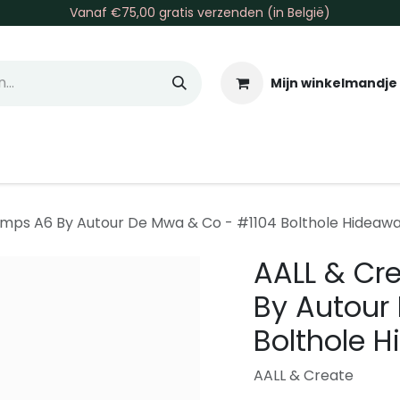
Vanaf €75,00 gratis verzenden (in België)
Mijn winkelmandje
allen & Co
Basis & Tools
Inkt & Verf
Varia
Gr
amps A6 By Autour De Mwa & Co - #1104 Bolthole Hideaw
AALL & Cr
By Autour
Bolthole 
AALL & Create