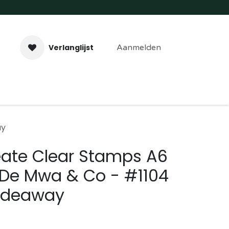
Verlanglijst
Aanmelden
aveer- & Laserwerk
Workshops
Contact
ay
eate Clear Stamps A6
 De Mwa & Co - #1104
Hideaway