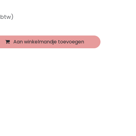
f btw)
Aan winkelmandje toevoegen