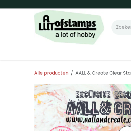
Overslaan naar inhoud
Home
Shop online!
Stempels
Snijm
Alle producten
AALL & Create Clear St