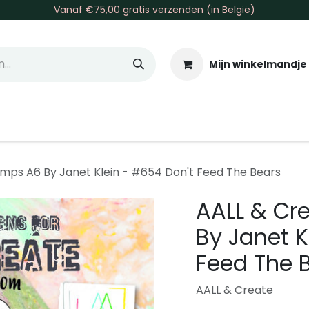
Vanaf €75,00 gratis verzenden (in België)
Mijn winkelmandje
allen & Co
Basis & Tools
Inkt & Verf
Varia
Gr
amps A6 By Janet Klein - #654 Don't Feed The Bears
AALL & Cr
By Janet K
Feed The 
AALL & Create