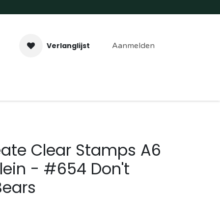
Verlanglijst
Aanmelden
aveer- & Laserwerk
Workshops
Contact
eate Clear Stamps A6
lein - #654 Don't
Bears