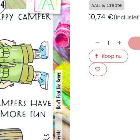
AALL & Create
10,74
€
(Inclusie
Koop nu
​