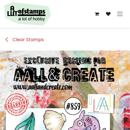
Overslaan naar inhoud
Clear Stamps