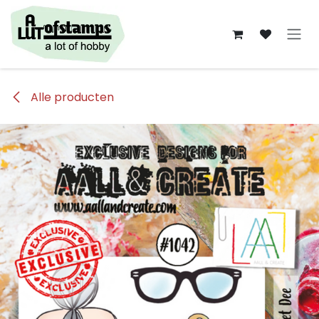
Overslaan naar inhoud
Alle producten