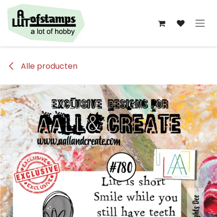
Overslaan naar inhoud
Alle producten