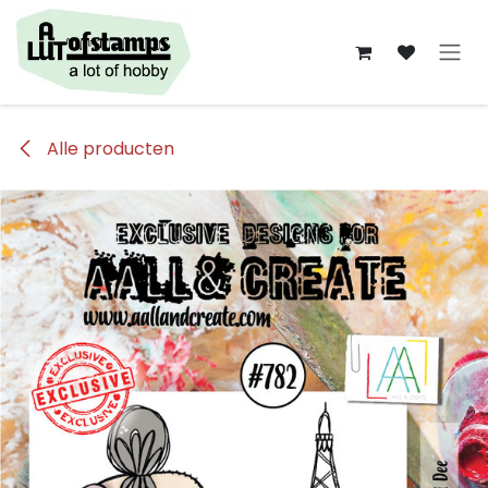
Overslaan naar inhoud
Alle producten