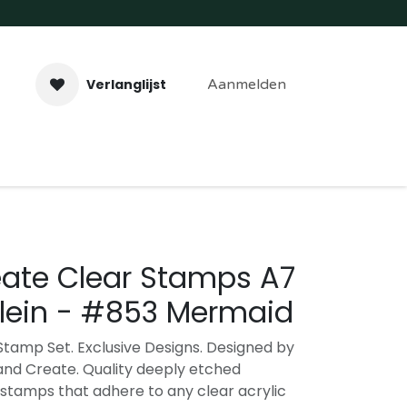
Verlanglijst
Aanmelden
aveer- & Laserwerk
Workshops
Contact
eate Clear Stamps A7
Klein - #853 Mermaid
tamp Set. Exclusive Designs. Designed by
 and Create. Quality deeply etched
stamps that adhere to any clear acrylic