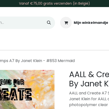
Vanaf €75,00 gratis verzenden (in België)
Mijn winkelmandje
allen & Co
Basis & Tools
Inkt & Verf
Varia
Gr
amps A7 By Janet Klein - #853 Mermaid
AALL & Cr
By Janet 
AALL and Create A7 S
Janet Klein for AALL
photopolymer clear 