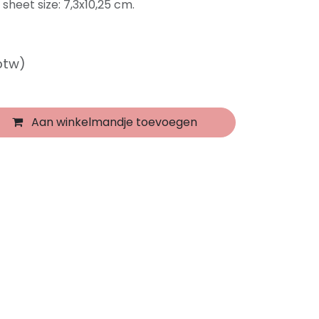
sheet size: 7,3x10,25 cm.
 btw)
Aan winkelmandje toevoegen