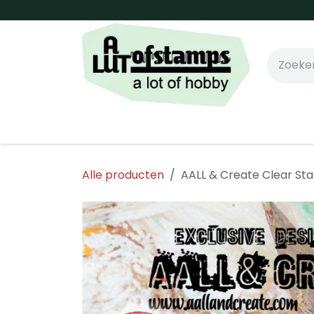
Overslaan naar inhoud
Home
Shop online!
Stempels
Snijm
Alle producten
AALL & Create Clear St