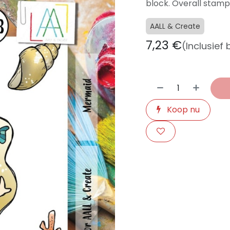
block. Overall stamp 
AALL & Create
7,23
€
(Inclusief
Koop nu
​