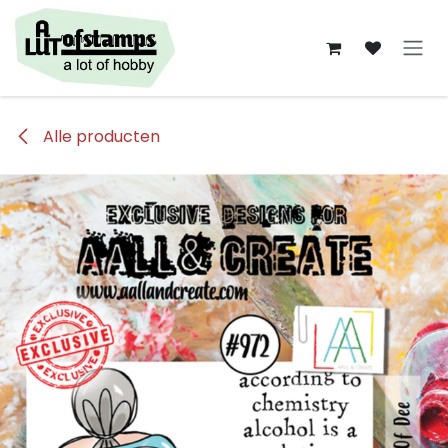
Overslaan naar inhoud
Alle producten