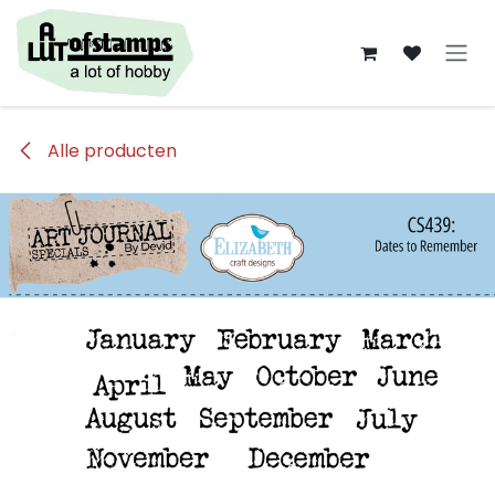
Overslaan naar inhoud
Alle producten