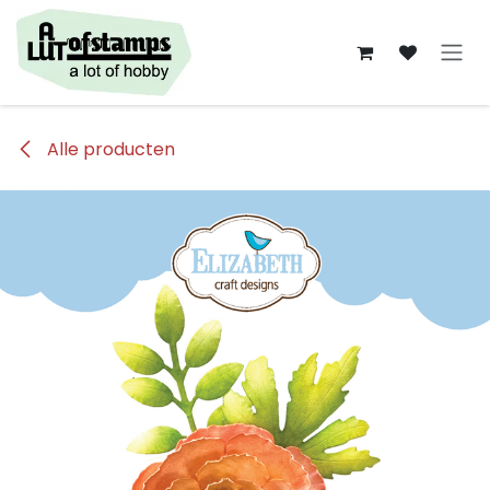
Overslaan naar inhoud
Alle producten