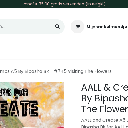
Vanaf €75,00 gratis verzenden (in België)
Mijn winkelmandje
allen & Co
Basis & Tools
Inkt & Verf
Varia
Gr
mps A5 By Bipasha Bk - #745 Visiting The Flowers
AALL & Cr
By Bipasha
The Flowe
AALL and Create A5 S
Bipasha Bk for AALL 