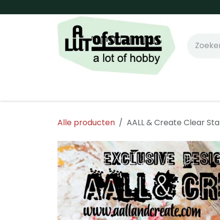
Overslaan naar inhoud
Home
Shop online!
Stempels
Snijm
Alle producten
AALL & Create Clear Sta