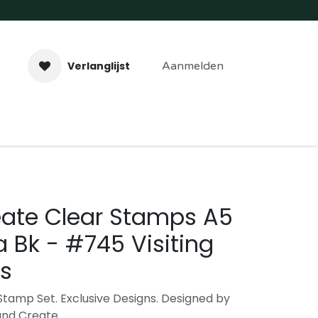
Verlanglijst
Aanmelden
aveer- & Laserwerk
Workshops
Contact
eate Clear Stamps A5
 Bk - #745 Visiting
rs
tamp Set. Exclusive Designs. Designed by
and Create.