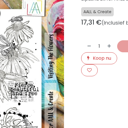
AALL & Create
17,31
€
(Inclusief
Koop nu
​