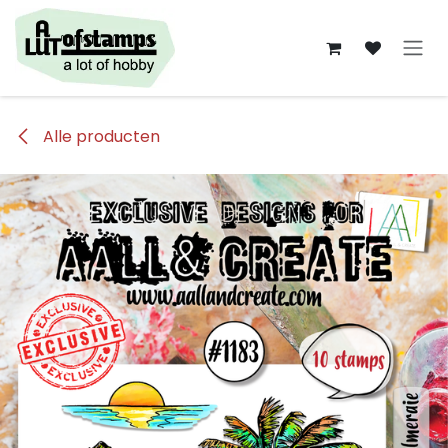
Overslaan naar inhoud
Alle producten