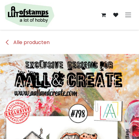
Overslaan naar inhoud
Alle producten