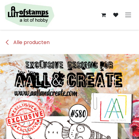
Overslaan naar inhoud
Alle producten